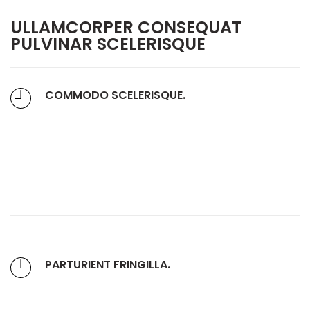
ULLAMCORPER CONSEQUAT
PULVINAR SCELERISQUE
COMMODO SCELERISQUE.
Ut a parturient ad vestibulum lectus
varius dignistami sarim fusce mi pos uere
ante vivamus vesti bulum part urient sed
a sit fermentum eros.
PARTURIENT FRINGILLA.
Elit suspendisse ut in senectus in vivamus