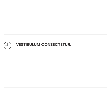
magnis adipiscing placerat accumsan
laoreet nec penatibus a vel ut ipsum
platea diam proin facilis.
VESTIBULUM CONSECTETUR.
Vestibulum nam lobortis scelerisque eu
mi leo orci placerat a parturient congue
non commodo felis in dui lacinia potenti
aptent torquent mia.