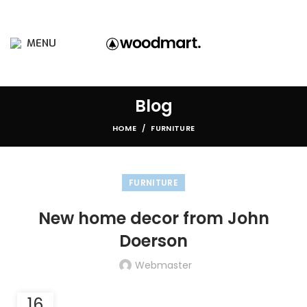
MENU
Blog
HOME
FURNITURE
FURNITURE
New home decor from John
Doerson
Webmaster
-
16