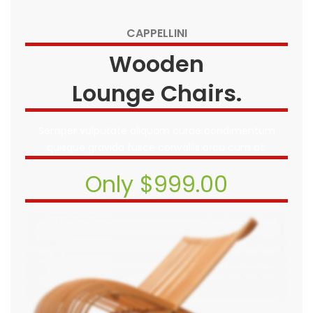
CAPPELLINI
Wooden
Lounge Chairs.
Semper vulputate aliquam curae condimentum
quisque gravida fusce convallis arcu cum at.
Only $999.00